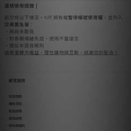
違規使用提醒 |
若您有以下情況，tiff 將有權
暫停帳號使用權
，並列入
交易黑名單
：
・無故未取貨
・對客服情緒失控、使用不當語言
・違反本退貨規則
請尊重雙方權益，理性購物與互動，感謝您的配合！
顧客服務
常見問題
購物須知
配送說明
退貨說明
條款與細則