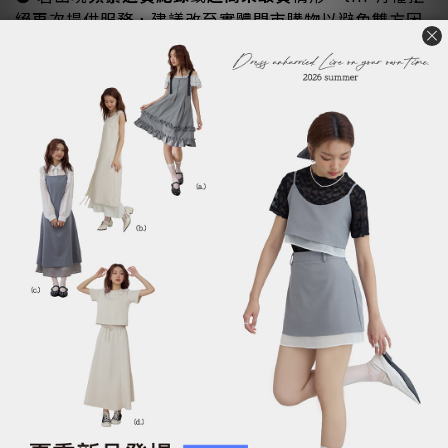
絕再次提供服務，建議改至實體門市購物以避免雙方困
擾。
● 若使用會員折扣後退貨導致金額不符資格，
將取消該
筆VIP優惠，並扣回折扣差額
。
● tiff 官網與實體門市為不同金流系統，
網路訂單恕無
法至門市辦理退換貨
。
溫馨提醒 |
如您的訂單含有
加購商品、組合優惠、滿額折扣或滿額
贈品
，請留意以下退貨規則：
●
主商品退貨但保留加購商品時
，加購商品將
恢復原價
計算
，差額將從退款中扣除。
● 若退貨導致不符合
組合優惠／滿額折扣門檻
，保留商