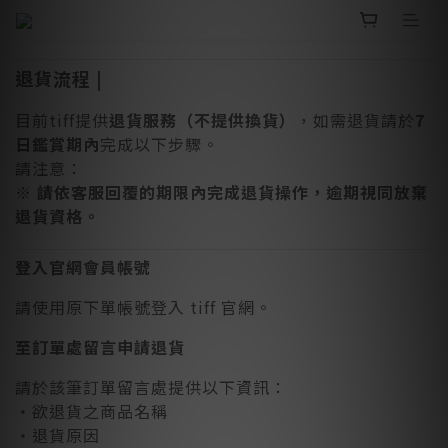
退貨流程 |
目前tiff提供
退貨服務（不提供換貨）
，如需退貨請於
7
日鑑賞期內
完成以下步驟。
請注意：
※
請依客服回覆的期限內完成退貨操作，逾期視同放棄
退貨資格。
登入官網會員帳號
請使用原下單帳號登入 tiff 官網。
至訂單處留言申請退貨
請於該筆訂單留言處提供以下資訊：
・欲退貨之商品名稱
・退貨原因