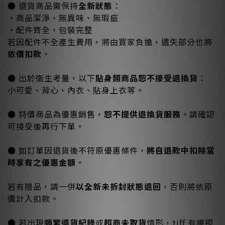
● 退貨商品需保持
全新狀態
：
・商品潔淨、無異味、無瑕疵
・配件齊全，包裝完整
若因配件不全產生費用，將由買家負擔，遺失部分也將
依價扣款
。
● 出於衛生考量，以下
貼身類商品恕不接受退換貨
：
小可愛、背心、內衣、貼身上衣等。
● 特價商品為優惠銷售，
恕不提供退換貨服務
。請確認
可接受後再行下單。
● 如訂單因退貨後不符原優惠條件，
將自退款中扣除當
時享有之優惠金額
。
若有贈品，請一併
以全新未拆封狀態退回
，否則將依原
價計入扣款。
● 若出現
頻繁退貨紀錄
或
超商未取貨
情形，tiff 有權拒