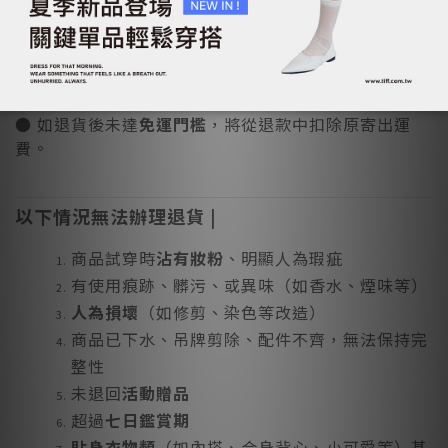
品也將恢復原價計算，差額亦將自退款款項中扣除。
●
加購品、優惠商品、限量商品、出清品
恕不接受退換
貨。
● 如退貨後未達
免運門檻
，將從退款中扣除原寄出運
費。
以下情況無法辦理退貨 |
商品試穿時
沾有妝粉
、明顯人為瑕疵
有使用痕跡、髒污、或異味（如香水、煙味等）
人為損壞
（如修剪、染色等改造）
商品已下水、吊牌剪除、配件不齊，無法保持完
整性
未退回
活動贈品
超過
七日鑑賞期
貼身衣物類
（如內搭、合身背心、小可愛等）基