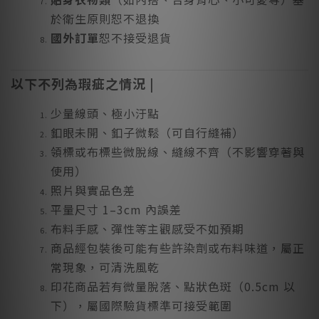
於衛生原則恕不退換
國外訂單
恕不接受退貨
以下不列為瑕疵之情況 |
少量線頭、極小汙點
釦眼未開、釦子微鬆（可自行縫補）
領標或布標些微脫線、縫線不齊（不影響穿著與
使用）
照片與實品色差
平量尺寸 1–3cm 內誤差
布料手感、彈性等主觀感受不如預期
商品經包裝後可能有些許染劑或布料味道，屬正
常現象，可清洗風乾
印花商品若有微量脫落、點狀色斑（0.5cm 以
下），屬國際驗貨標準可接受範圍