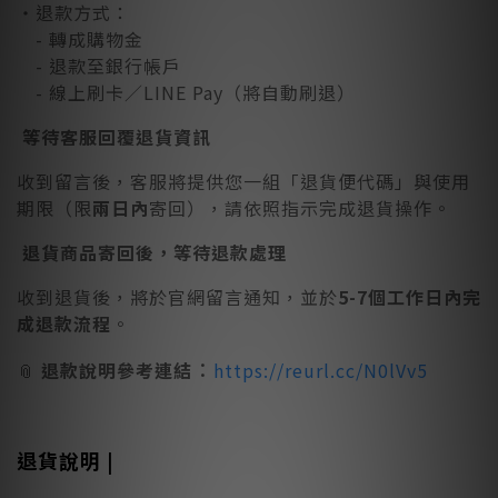
・退款方式：
- 轉成購物金
- 退款至銀行帳戶
- 線上刷卡／LINE Pay（將自動刷退）
等待客服回覆退貨資訊
收到留言後，客服將提供您一組「退貨便代碼」與使用
期限（限
兩日內
寄回），請依照指示完成退貨操作。
退貨商品寄回後，等待退款處理
收到退貨後，將於官網留言通知，並於
5-7個工作日內完
成退款流程
。
：
📎
退款說明參考連結
https://reurl.cc/N0lVv5
退貨說明 |