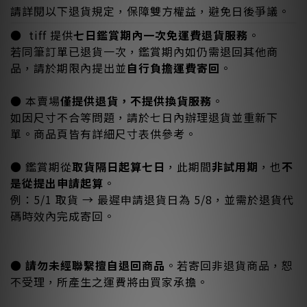
請詳閱以下退貨規定，保障雙方權益，避免日後爭議。
● tiff 提供
七日鑑賞期內一次免運費退貨服務
。
若同筆訂單已退貨一次，鑑賞期內如仍需退回其他商
品，請於期限內提出並
自行負擔運費寄回
。
● 本賣場
僅提供退貨，不提供換貨服務
。
如因尺寸不合等問題，請於七日內辦理退貨並重新下
單。商品頁皆有詳細尺寸表供參考。
● 鑑賞期從
取貨隔日起算七日
，此期間
非試用期
，也
不
是從提出申請起算
。
例：5/1 取貨 → 最遲申請退貨日為 5/8，並需於退貨代
碼時效內完成寄回。
●
請勿未經聯繫擅自退回商品
。若寄回非退貨商品，恕
不受理，所產生之運費將由買家承擔。