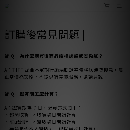
訂購後常見問題 |
🚨 Q：為什麼購買後商品價格調整或變免運？
A：TIFF 配合不定期行銷活動調整價格與運費優惠，屬
正常價格策略，不提供補差價服務，還請見諒。
🚨 Q：鑑賞期怎麼計算？
A：鑑賞期為 7 日，起算方式如下：
・超商取貨 → 取貨隔日開始計算
・宅配到府 → 簽收隔日開始計算
（無論是否本人簽收，一律以簽收日計算）