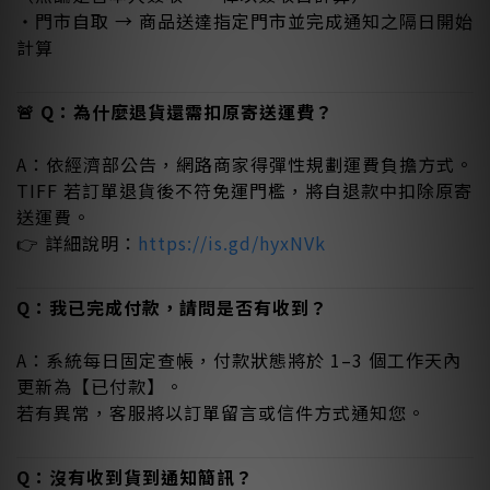
・門市自取 → 商品送達指定門市並完成通知之隔日開始
計算
🚨 Q：為什麼退貨還需扣原寄送運費？
A：依經濟部公告，網路商家得彈性規劃運費負擔方式。
TIFF 若訂單退貨後不符免運門檻，將自退款中扣除原寄
送運費。
👉 詳細說明：
https://is.gd/hyxNVk
Q：我已完成付款，請問是否有收到？
A：系統每日固定查帳，付款狀態將於 1–3 個工作天內
更新為【已付款】。
若有異常，客服將以訂單留言或信件方式通知您。
Q：沒有收到貨到通知簡訊？