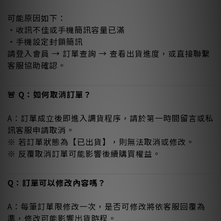
可能原因如下：
・收訊不佳或手機簡訊容量已滿
・手機設定封鎖簡訊
請登入會員 → 訂單查詢 → 查看出貨進度，或直接聯繫
客服協助確認。
🚨 Q：如何取消訂單？
A：訂單成立後即進入調貨程序，請於第一時間留言或私
訊客服申請取消。
※ 若訂單狀態為【已出貨】，則無法取消或修改。
※ 反覆取消訂單可能影響後續購買權益。
Q：訂單可以修改內容嗎？
A：每筆訂單限修改一次，是否可修改將依客服回覆為
準，修改可能影響出貨時程。