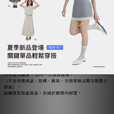
A：門市自取訂單逾期未取並取消後，
已付款金額恕不予退還，敬請理解與配合。
門市購買後常見問題 |
🚨 Q：門市購買的商品可以退換嗎？
A：實體門市不適用七日鑑賞期。
門市提供購後 7 日內一次換貨服務，
（不含特價商品、剪標、異味、污損等無法再次販售之
商品）。
如購買到瑕疵商品，亦請於期限內辦理。