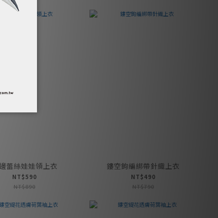
邊蕾絲娃娃領上衣
鏤空鉤編綁帶針織上衣
NT$590
NT$490
NT$890
NT$790