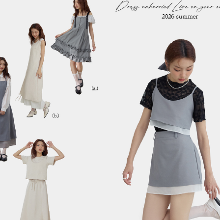
帶蛋糕上衣套裝
直條紋雙層荷葉兩穿罩衫上衣
肌
T$990
NT$690
$1,290
NT$990
蕾絲拼接上衣
柔彈坑條蕾絲拼接上衣
夏
T$590
NT$590
T$890
NT$890