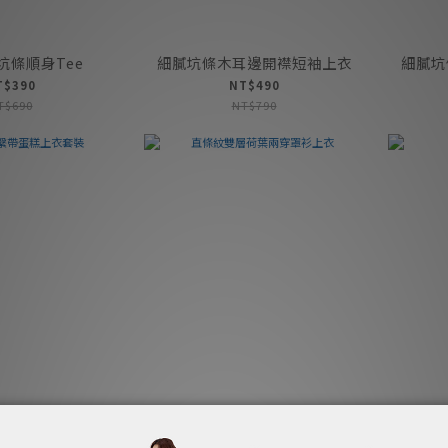
坑條順身Tee
細膩坑條木耳邊開襟短袖上衣
細膩坑
T$390
NT$490
T$690
NT$790