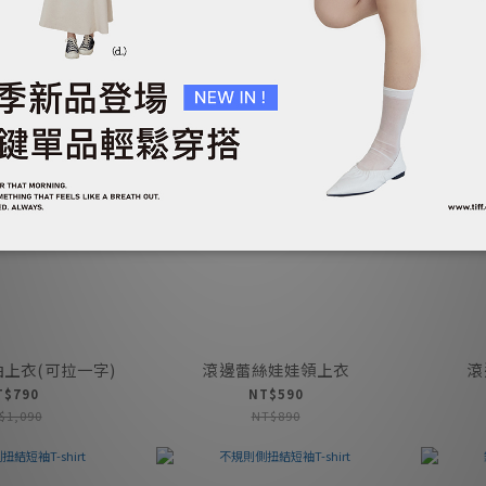
上衣(可拉一字)
滾邊蕾絲娃娃領上衣
滾
T$790
NT$590
$1,090
NT$890