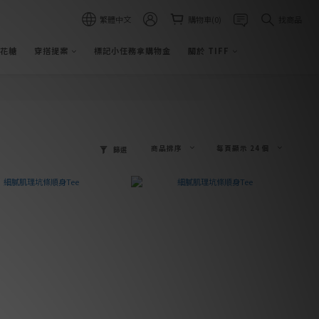
繁體中文
購物車(0)
找商品
棉花糖
穿搭提案
標記小任務拿購物金
關於 TIFF
商品排序
每頁顯示 24 個
篩選