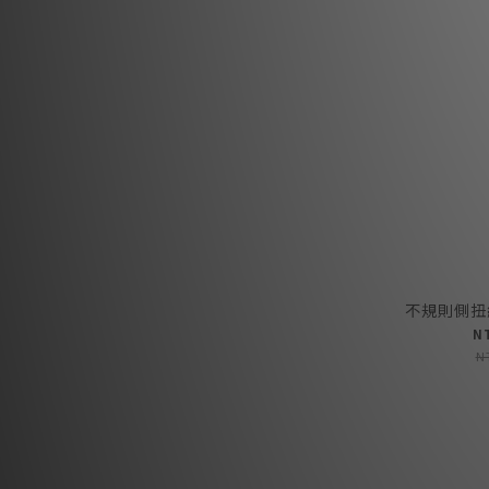
不規則側扭結
N
N