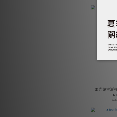
柔光鏤空澎袖
N
NT