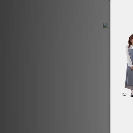
微透雪紡繫
N
NT
柔彈坑條
N
N