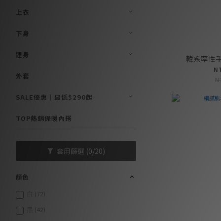
上衣
下身
連身
韓系率性手
N
外套
N
SALE優惠｜最低$290起
TOP熱銷保暖內搭
套用篩選
(0/20)
顏色
白 (72)
黑 (42)