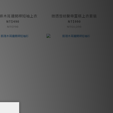
條木耳邊開襟短袖上衣
微透雪紡繫帶蛋糕上衣套裝
NT$490
NT$990
NT$790
NT$1,290