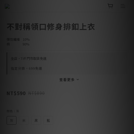
不對稱領口修身排釦上衣
彈性纖維	  10%
棉              90%
全店，Tiff 門市取貨免運
指定分類，699免運
查看更多
NT$590
NT$890
顏色
: 灰
灰
米
黑
藍