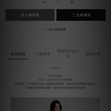
加入購物車
立即購買
加入追蹤清單
送貨及付款方
商品描述
了解更多
顧客評價
式
TP13014
MODEL資訊
奕潔：166CM 46KG 平常著S碼
試穿報告：不對稱領口設計打破基礎款單調感，展現低調卻吸睛的時髦魅力
修身版型搭配排釦細節，輕鬆勾勒俐落顯瘦的身形線條