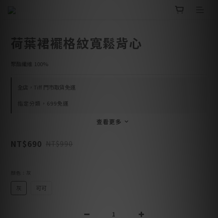
荷葉裙襬格紋寬鬆背心
聚酯纖維	100%
全店，Tiff 門市取貨免運
指定分類，699免運
查看更多
NT$690
NT$990
顏色
: 灰
灰
可可