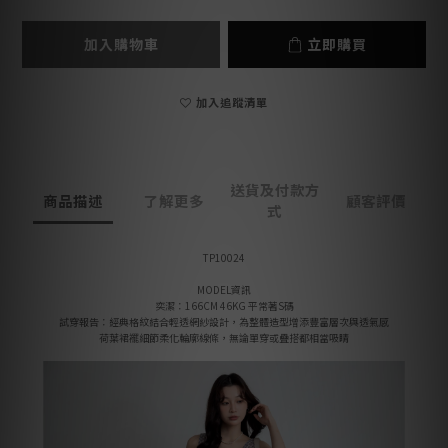
加入購物車
立即購買
加入追蹤清單
送貨及付款方
商品描述
了解更多
顧客評價
式
TP10024
MODEL資訊
奕潔：166CM 46KG 平常著S碼
試穿報告：經典格紋結合輕透網紗設計，為整體造型增添豐富層次與透氣感
荷葉裙襬細節柔化輪廓線條，無論單穿或疊搭都相當吸睛