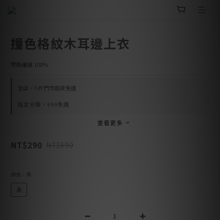
撞色格紋木耳邊上衣
聚酯纖維 100%
全店，Tiff 門市取貨免運
指定分類，699免運
查看更多
NT$290
NT$590
顏色
: 黑
黑