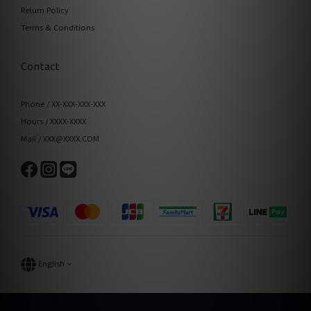
Return Policy
Terms & Conditions
Contact
Phone / XX-XXX-XXX-XXX
Hours / XXXX-XXXX
Mail / XXX@XXXX.COM
English