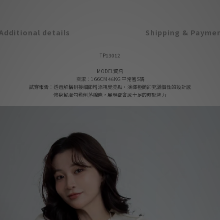
Additional details
Shipping & Payme
TP13012
MODEL資訊
奕潔：166CM 46KG 平常著S碼
試穿報告：透過解構拼接細節增添視覺亮點，演繹極簡卻充滿個性的設計感
修身輪廓勾勒俐落線條，展現都會感十足的時髦魅力