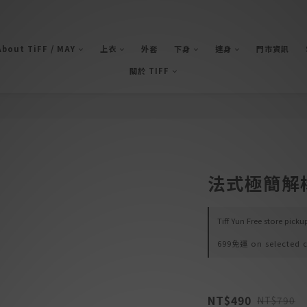
bout TiFF / MAY
上衣
外套
下身
連身
門市資訊
關於 TIFF
法式極簡解
Tiff Yun Free store pick
699免運 on selected c
NT$490
NT$790