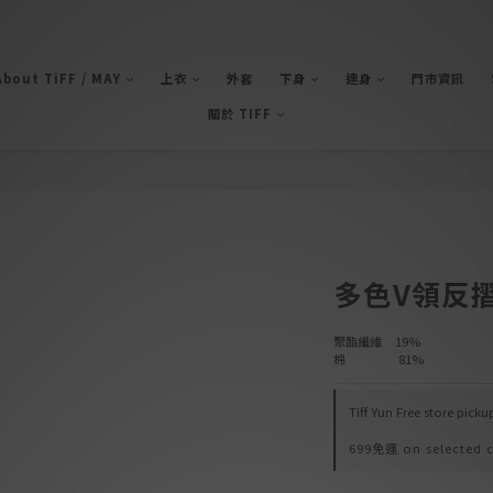
bout TiFF / MAY
上衣
外套
下身
連身
門市資訊
關於 TIFF
多色V領反
聚酯纖維    19%
棉                81%
Tiff Yun Free store pick
699免運 on selected c