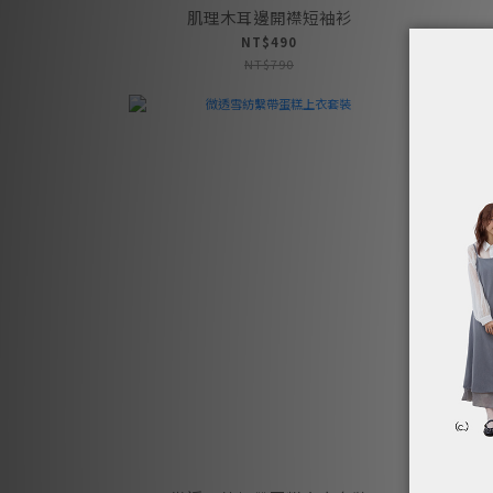
肌理木耳邊開襟短袖衫
NT$490
NT$790