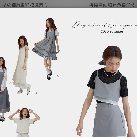
格紋細肩蛋糕裙擺背心
拼接雪紡細肩帶長洋裝
NT$590
NT$890
NT$890
NT$1,190