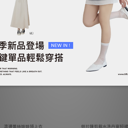
雙層垂墜感層次長洋裝
輕法式綁帶長洋裝
NT$1,390
NT$1,290
NT$1,690
NT$1,590
滾邊蕾絲娃娃領上衣
側拉鍊剪裁水洗丹寧短