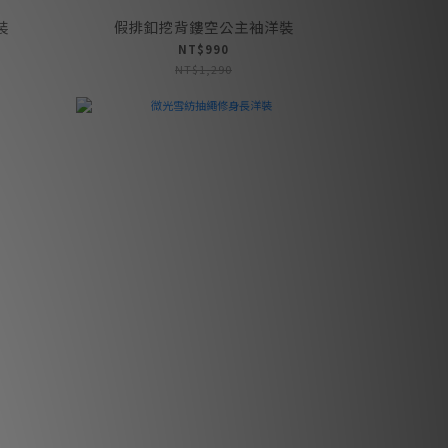
裝
假排釦挖背鏤空公主袖洋裝
NT$990
NT$1,290