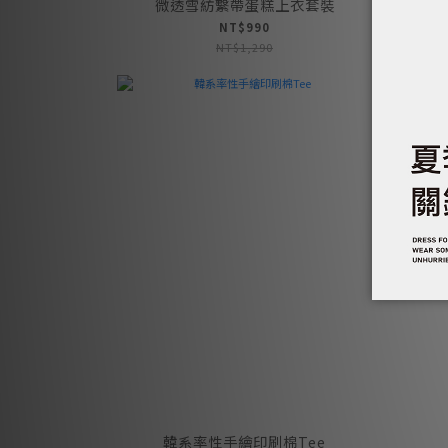
微透雪紡繫帶蛋糕上衣套裝
NT$990
NT$1,290
韓系率性手繪印刷棉Tee