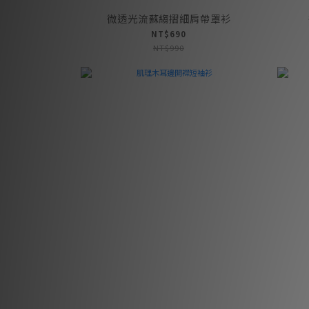
微透光流蘇縐摺細肩帶罩衫
NT$690
NT$990