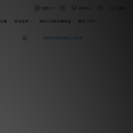
繁體中文
購物車(0)
找商品
棉花糖
穿搭提案
標記小任務拿購物金
關於 TIFF