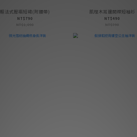
輕法式壓褶短裙(附腰帶)
肌理木耳邊開襟短袖衫
NT$790
NT$490
NT$1,090
NT$790