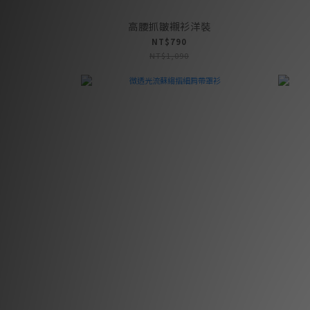
高腰抓皺襯衫洋裝
NT$790
NT$1,090