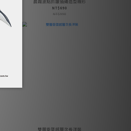
晨霧波點抓皺抽繩造型襯衫
NT$690
NT$990
裙
雙層垂墜感層次長洋裝