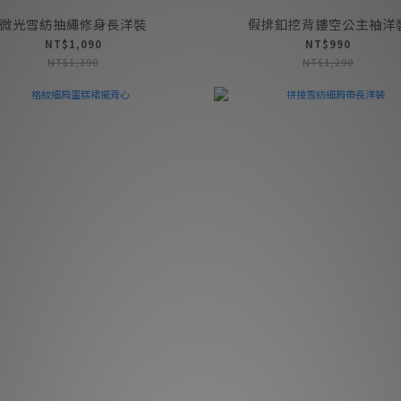
微光雪紡抽繩修身長洋裝
假排釦挖背鏤空公主袖洋
NT$1,090
NT$990
NT$1,390
NT$1,290