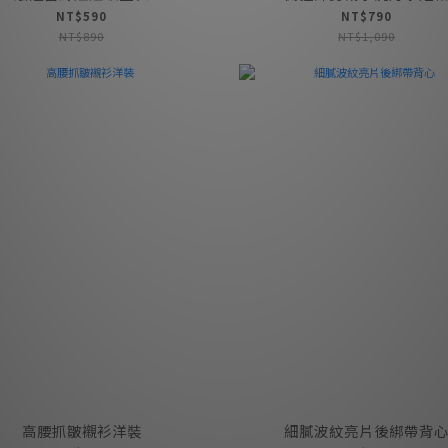
NT$590
NT$790
NT$890
NT$1,090
高腰抓皺襯衫洋裝
細膩波紋亮片後綁帶背