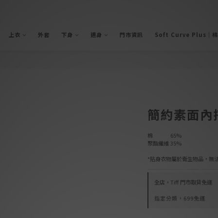
上衣
外套
下身
連身
門市資訊
Soft Curve Plus｜
簡約素面內
棉            65%
聚酯纖維 35%
*貼身衣物屬於衛生物品，無法
全店，Tiff 門市取貨免運
指定分類，699免運