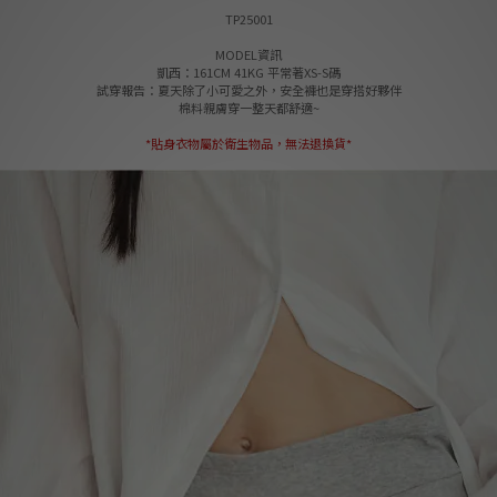
TP25001
MODEL資訊
凱西：161CM 41KG 平常著XS-S碼
試穿報告：夏天除了小可愛之外，安全褲也是穿搭好夥伴
棉料親膚穿一整天都舒適~
*貼身衣物屬於衛生物品，無法退換貨*