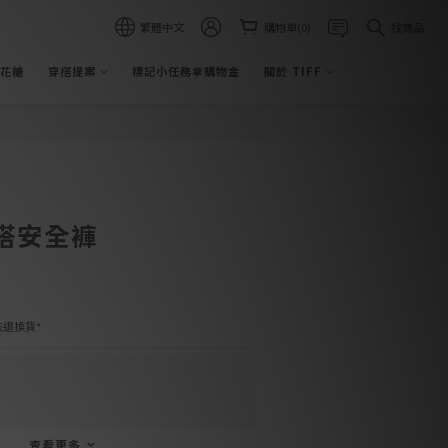
繁體中文
購物車(0)
找商品
立即購買
棉花糖
穿搭提案
標記小任務拿購物金
關於 TIFF
搭安全褲
退換貨*
查看更多