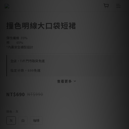
撞色明線大口袋短裙
彈性纖維  35%
棉        65%
*內裏安全褲型設計
全店，Tiff 門市取貨免運
指定分類，699免運
查看更多
NT$690
NT$990
顏色
: 灰
灰
白
咖啡