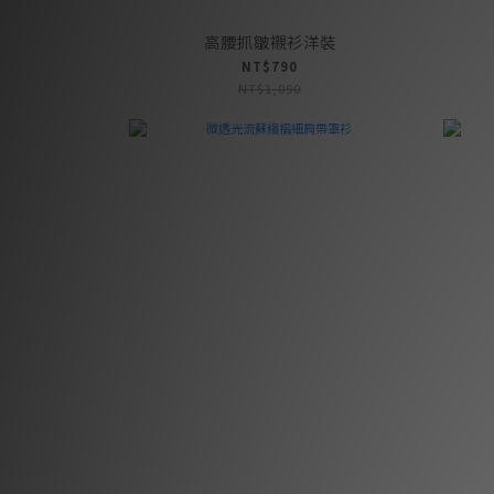
高腰抓皺襯衫洋裝
NT$790
NT$1,090