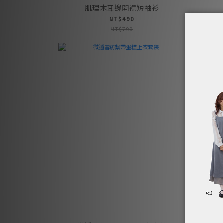
肌理木耳邊開襟短袖衫
NT$490
NT$790