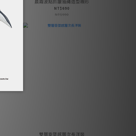
晨霧波點抓皺抽繩造型襯衫
NT$690
NT$990
裙
雙層垂墜感層次長洋裝