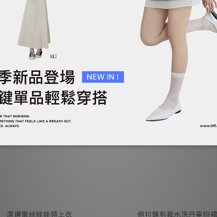
雙層垂墜感層次長洋裝
輕法式綁帶長洋裝
NT$1,390
NT$1,290
NT$1,690
NT$1,590
滾邊蕾絲娃娃領上衣
側拉鍊剪裁水洗丹寧短