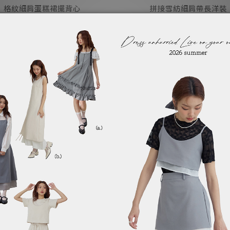
格紋細肩蛋糕裙擺背心
拼接雪紡細肩帶長洋裝
NT$590
NT$890
NT$890
NT$1,190