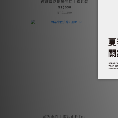
微透雪紡繫帶蛋糕上衣套裝
NT$990
NT$1,290
韓系率性手繪印刷棉Tee