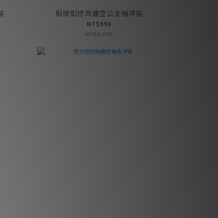
裝
假排釦挖背鏤空公主袖洋裝
NT$990
NT$1,290