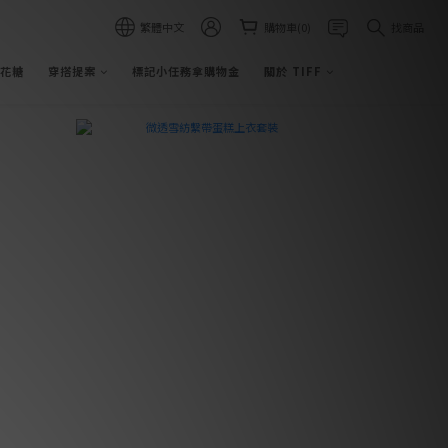
繁體中文
購物車(0)
找商品
棉花糖
穿搭提案
標記小任務拿購物金
關於 TIFF