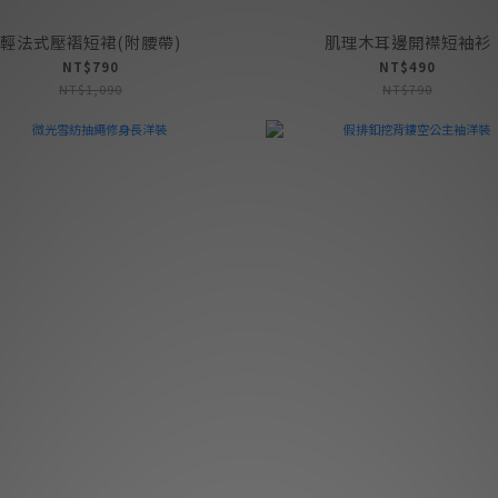
輕法式壓褶短裙(附腰帶)
肌理木耳邊開襟短袖衫
NT$790
NT$490
NT$1,090
NT$790