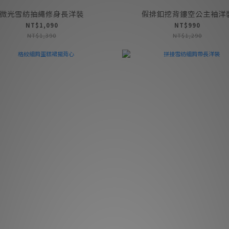
微光雪紡抽繩修身長洋裝
假排釦挖背鏤空公主袖洋
NT$1,090
NT$990
NT$1,390
NT$1,290