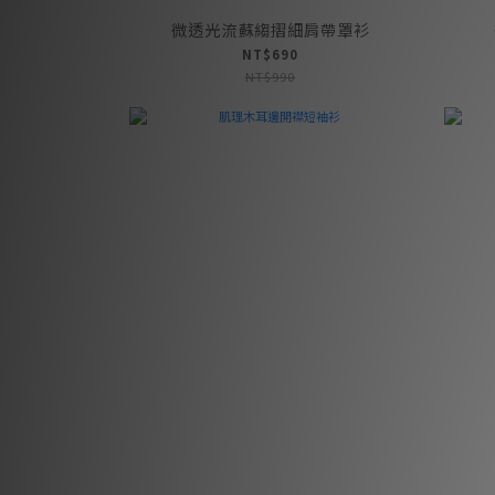
微透光流蘇縐摺細肩帶罩衫
NT$690
NT$990