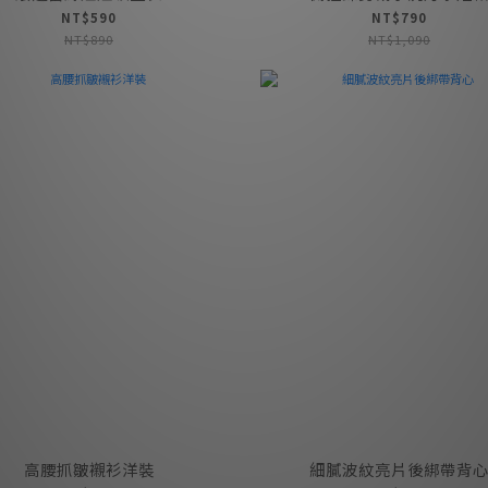
NT$590
NT$790
NT$890
NT$1,090
高腰抓皺襯衫洋裝
細膩波紋亮片後綁帶背